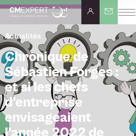
Actualités
Chronique de
Sébastien Forges :
et si les chefs
d’entreprise
envisageaient
l’année 2022 de