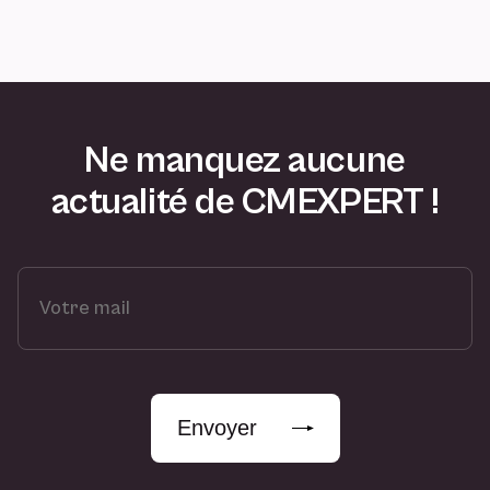
Ne manquez aucune
actualité de CMEXPERT !
V
o
t
r
e
m
Envoyer
a
i
l