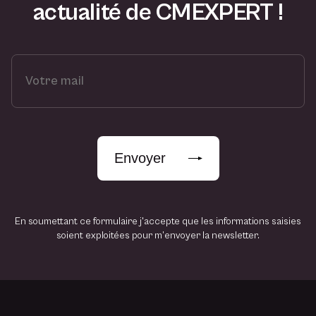
actualité de CMEXPERT !
V
o
t
r
e
m
Envoyer
a
i
l
En soumettant ce formulaire j'accepte que les informations saisies
soient exploitées pour m’envoyer la newsletter.