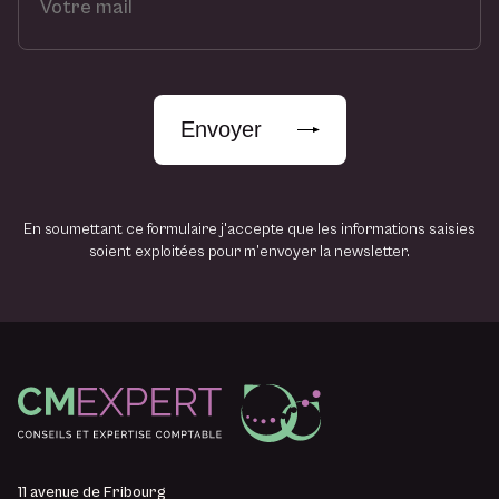
o
t
r
e
m
Envoyer
a
i
l
En soumettant ce formulaire j'accepte que les informations saisies
soient exploitées pour m’envoyer la newsletter.
11 avenue de Fribourg