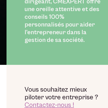
dirigeant, CMEXPERT offre
une oreille attentive et des
conseils 100%
personnalisés pour aider
l’entrepreneur dans la
gestion de sa société.
Vous souhaitez mieux
piloter votre entreprise ?
Contactez-nous !