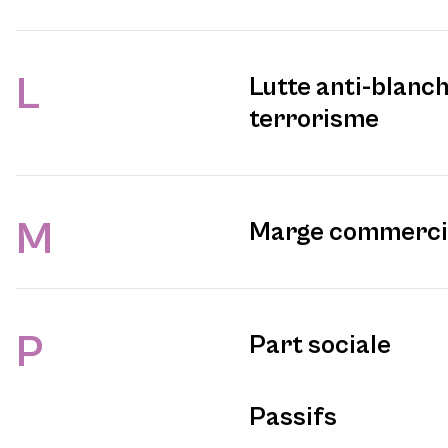
L
Lutte anti-blanc
terrorisme
M
Marge commerci
P
Part sociale
Passifs