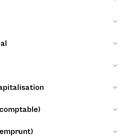
al
apitalisation
comptable)
(emprunt)