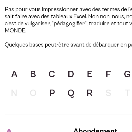
Pas pour vous impressionner avec des termes de l'
sait faire avec des tableaux Excel. Non non, nous, n
c'est de vulgariser, "pédagogifier", traduire et 
MONDE.
Quelques bases peut-être avant de débarquer en p
A
B
C
D
E
F
G
N
O
P
Q
R
S
T
Abondement