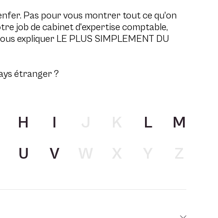
enfer. Pas pour vous montrer tout ce qu'on
otre job de cabinet d'expertise comptable,
tout vous expliquer LE PLUS SIMPLEMENT DU
ays étranger ?
H
I
J
K
L
M
U
V
W
X
Y
Z