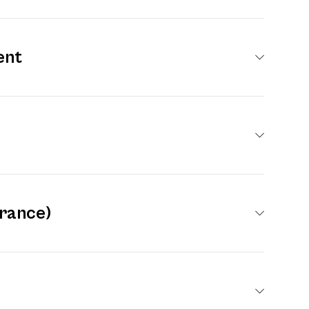
ent
rance)