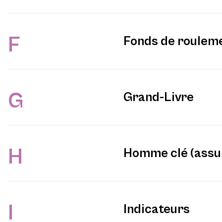
F
Fonds de roulem
G
Grand-Livre
H
Homme clé (assu
I
Indicateurs