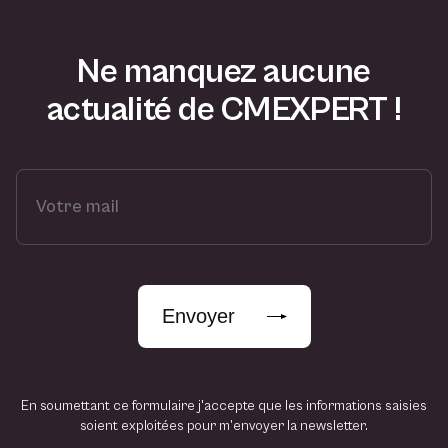
Ne manquez aucune
actualité de CMEXPERT !
V
o
t
r
e
m
Envoyer
a
i
l
En soumettant ce formulaire j'accepte que les informations saisies
soient exploitées pour m’envoyer la newsletter.