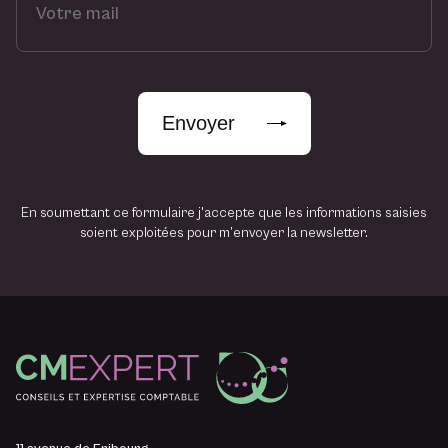
o
t
r
e
m
Envoyer
a
i
l
En soumettant ce formulaire j'accepte que les informations saisies
soient exploitées pour m’envoyer la newsletter.