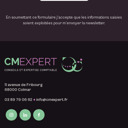
i
l
En soumettant ce formulaire j'accepte que les informations saisies
soient exploitées pour m’envoyer la newsletter.
11 avenue de Fribourg
68000 Colmar
03 89 79 06 62
●
info@cmexpert.fr