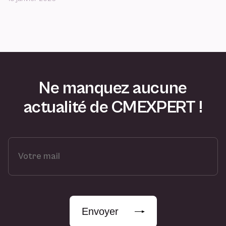
Ne manquez aucune
actualité de CMEXPERT !
V
o
t
r
e
m
Envoyer
a