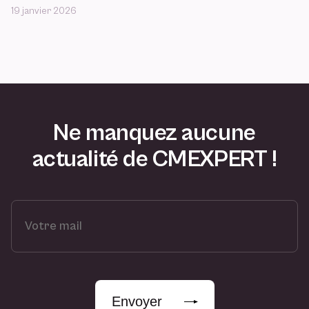
19 janvier 2026
Ne manquez aucune
actualité de CMEXPERT !
V
o
t
r
e
m
Envoyer
a