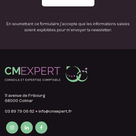
i
l
En soumettant ce formulaire j'accepte que les informations saisies
soient exploitées pour m’envoyer la newsletter.
11 avenue de Fribourg
68000 Colmar
03 89 79 06 62
●
info@cmexpert.fr