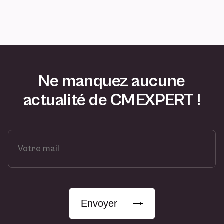
Ne manquez aucune
actualité de CMEXPERT !
V
o
t
r
e
m
Envoyer
a
i