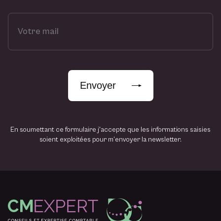
V
o
t
r
e
m
Envoyer
a
i
l
En soumettant ce formulaire j'accepte que les informations saisies
soient exploitées pour m’envoyer la newsletter.