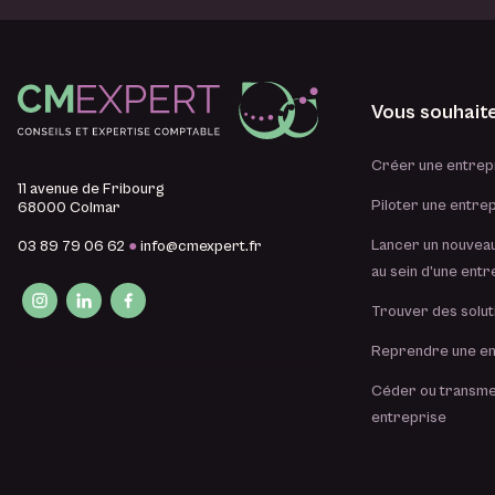
i
l
Vous souhait
Créer une entrep
11 avenue de Fribourg
Piloter une entre
68000 Colmar
Lancer un nouveau
03 89 79 06 62
●
info@cmexpert.fr
au sein d’une entr
Trouver des solut
Reprendre une en
Céder ou transme
entreprise