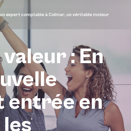
’un expert comptable à Colmar, un véritable moteur
 valeur : En
uvelle
t entrée en
 les