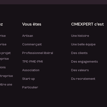
ez
Vous êtes
CMEXPERT c’est
rise
Artisan
Une histoire
prise
Commerçant
Une belle équipe
 projet
Professionnel libéral
Des clients
eprise
TPE-PME-PMI
Des engagements
ions
Association
Des valeurs
treprise
Start-up
Du recrutement
ttre une
Particulier