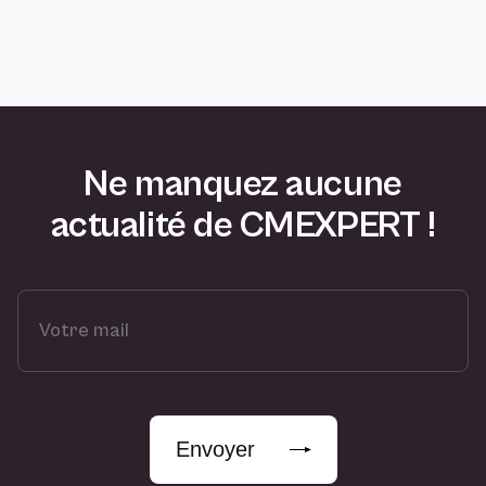
Ne manquez aucune
actualité de CMEXPERT !
V
o
t
r
e
m
Envoyer
a
i